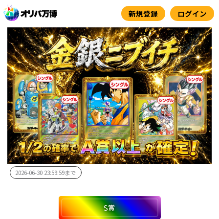
内
新規登録
ログイン
容
を
ス
キ
ッ
プ
2026-06-30 23:59:59まで
S賞