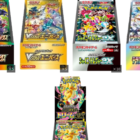
×5
×5
×10