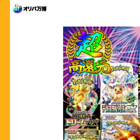
内
容
を
ス
キ
ッ
プ