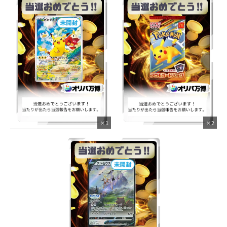
×1
×2