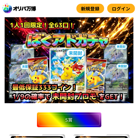
内
新規登録
ログイン
容
を
ス
キ
ッ
プ
S賞