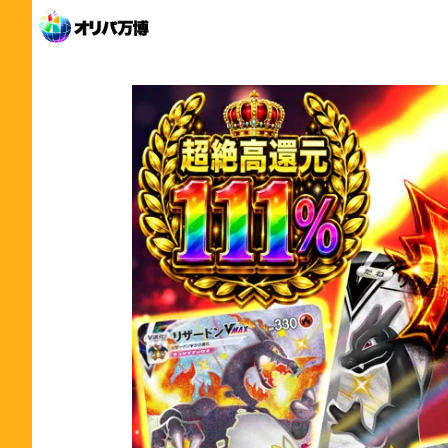
内
容
を
ス
キ
ッ
プ