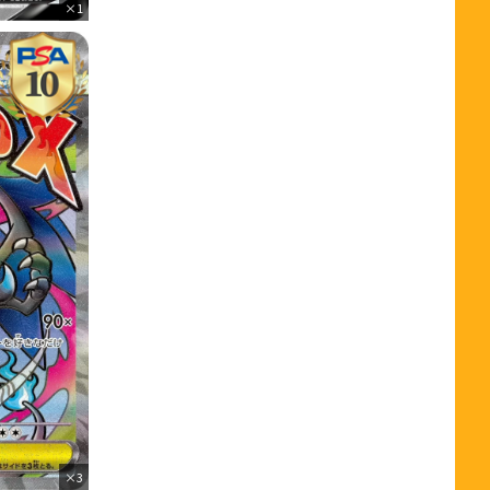
×1
×3