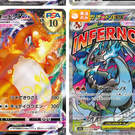
×1
×2