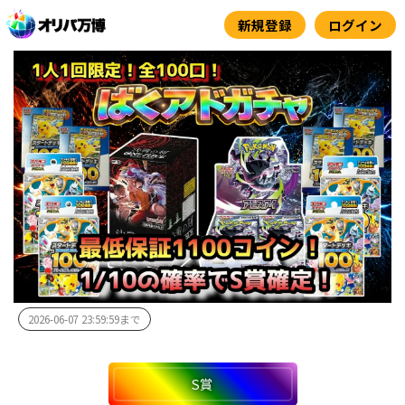
内
新規登録
ログイン
容
を
ス
キ
ッ
プ
2026-06-07 23:59:59まで
S賞