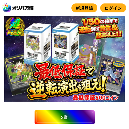
内
新規登録
ログイン
容
を
ス
キ
ッ
プ
S賞