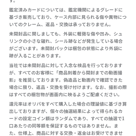
す。
鑑定済みカードについては、鑑定機関によるグレードに
基づき販売しており、ケース内部に見られる傷や異物につ
いてのクレーム、返品・交換は承っておりません。
未開封品に関しましても、外装に軽微な傷や凹み、シュ
リンクの小さな破れ、シール跡などが発生している場合
がございます。未開封パックは梱包の状態により外袋に
跡が入ることがあります。
当社では未開封品に対して入念な検品を行っております
が、すべてのお客様に「商品到着から開封までの動画撮
影」を推奨しております。偽造品と動画内で確認できた
場合に限り、返品・交換を受け付けます。なお、撮影の際
はすべての梱包物が画面内に映るようご配慮ください。
還元率はオリパをすべて購入した場合の理論値に基づき算
出しておりますが、個々の抽選結果によって得られるカ
ードの設定コイン額はランダムであり、すべての抽選で1
口あたりの同等額を保証するものではありません。ま
た、仕様上、商品に対する交換・返金はお受けできませ