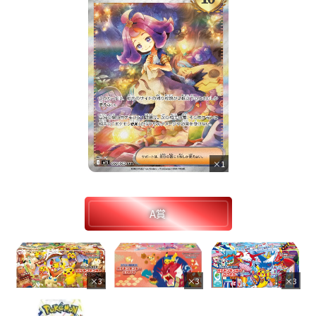
×1
A賞
×3
×3
×3