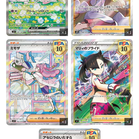
×1
×1
×1
×1