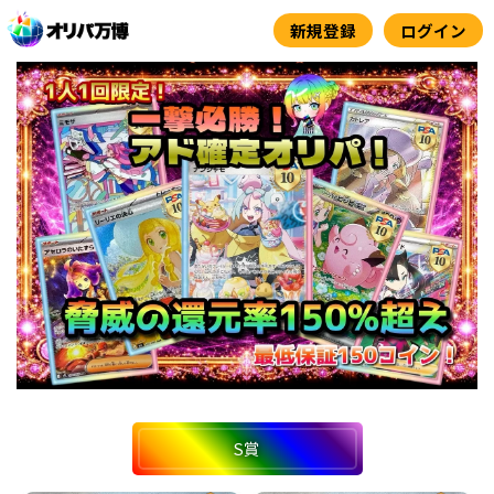
内
新規登録
ログイン
容
を
ス
キ
ッ
プ
S賞