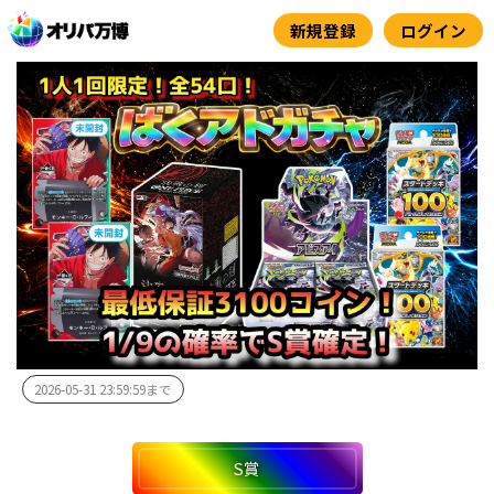
内
新規登録
ログイン
容
を
ス
キ
ッ
プ
2026-05-31 23:59:59まで
S賞