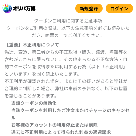
内
新規登録
ログイン
容
を
クーポンご利用に関する注意事項
ス
クーポンをご利用の際は、以下の注意事項を必ずお読みいた
キ
だき、同意の上でご利用ください。
ッ
【重要】不正利用について
プ
偽造、変造、第三者からの不正取得（購入、譲渡、盗難等を
含むがこれらに限らない）、その他あらゆる不正な方法・目
的でクーポンを取得または利用する行為（以下「不正利用」
といいます）を固く禁止いたします。
不正利用が確認された場合、またはその疑いがあると弊社が
合理的に判断した場合、弊社は事前の予告なく、以下の措置
を講じることがあります。
当該クーポンの無効化
当該クーポンを利用したご注文またはチャージのキャンセ
ル
お客様のアカウントの利用停止または削除
過去に不正利用によって得られた利益の返還請求