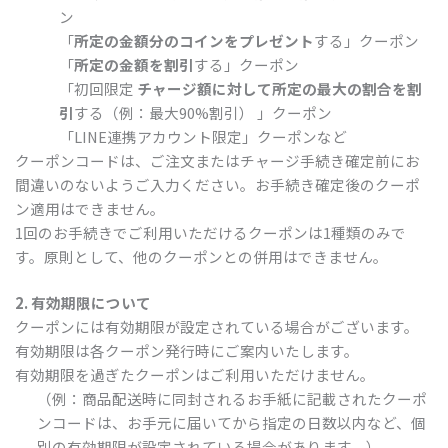
ン
「
所定の金額分のコインをプレゼント
する」クーポン
「
所定の金額を割引
する」クーポン
「初回限定
チャージ額に対して所定の最大の割合を割
引
する（例：最大90%割引） 」クーポン
「LINE連携アカウント限定」クーポンなど
クーポンコードは、ご注文またはチャージ手続き確定前にお
間違いのないようご入力ください。お手続き確定後のクーポ
ン適用はできません。
1回のお手続きでご利用いただけるクーポンは1種類のみで
す。原則として、他のクーポンとの併用はできません。
2. 有効期限について
クーポンには有効期限が設定されている場合がございます。
有効期限は各クーポン発行時にご案内いたします。
有効期限を過ぎたクーポンはご利用いただけません。
（例：商品配送時に同封されるお手紙に記載されたクーポ
ンコードは、お手元に届いてから指定の日数以内など、個
別の有効期限が設定されている場合があります。）